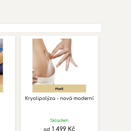
Kryolipolýza - nová moderní
Průměrné
hodnocení
Skladem
produktu
1 499 Kč
od