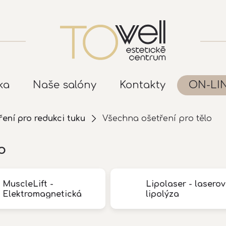
ka
Naše salóny
Kontakty
ON-LI
ení pro redukci tuku
Všechna ošetření pro tělo
o
MuscleLift -
Lipolaser - lasero
Elektromagnetická
lipolýza
stimulace svalu