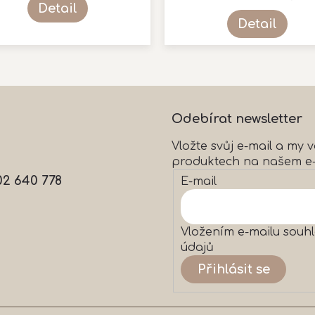
je
Detail
5,0
Detail
z
5
hvězdiček.
O
v
l
á
Odebírat newsletter
d
a
Vložte svůj e-mail a my
c
produktech na našem e
í
p
02 640 778
E-mail
r
v
k
y
Vložením e-mailu souhl
v
údajů
ý
Přihlásit se
p
i
s
u