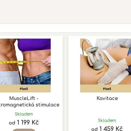
MuscleLift -
Kavitace
tromagnetická stimulace
svalu
Průměrné
Skladem
hodnocení
Skladem
1 199 Kč
od
produktu
1 459 Kč
od