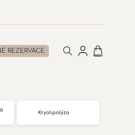
NÁKUPNÍ
NE REZERVACE
KOŠÍK
vá
Kryolipolýza