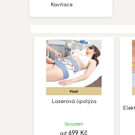
Kavitace
V
ý
p
i
s
p
r
o
d
u
Laserová lipolýza
k
Elek
t
ů
Průměrné
hodnocení
Skladem
produktu
699 Kč
od