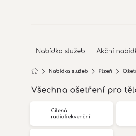
Přejít
na
obsah
Nabídka služeb
Akční nabíd
Nabídka služeb
Plzeň
Ošetř
Všechna ošetření pro těl
Cílená
radiofrekvenční
diatermie