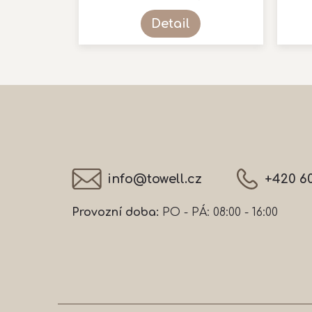
je
5,0
Detail
z
5
hvězdiček.
Z
á
p
a
t
í
info
@
towell.cz
+420 6
Provozní doba:
PO - PÁ: 08:00 - 16:00