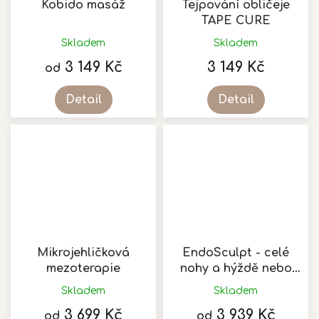
Kobido masáž
Tejpování obličeje
TAPE CURE
Skladem
Skladem
3 149 Kč
3 149 Kč
od
Detail
Detail
Mikrojehličková
EndoSculpt - celé
mezoterapie
nohy a hýždě nebo
vrchní část těla
Skladem
Skladem
Průměrné
hodnocení
3 699 Kč
3 939 Kč
od
od