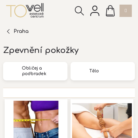
Přejít
NÁKUPNÍ
na
KOŠÍK
obsah
Praha
Zpevnění pokožky
Obličej a
Tělo
podbradek
V
ý
p
i
s
p