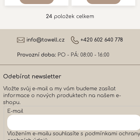
5,0
z
5
24
položek celkem
O
hvězdiček.
v
l
Z
á
á
info
@
towell.cz
+420 602 640 778
d
p
a
a
c
Provozní doba:
PO - PÁ: 08:00 - 16:00
t
í
í
p
r
Odebírat newsletter
v
k
Vložte svůj e-mail a my vám budeme zasílat
y
informace o nových produktech na našem e-
v
ý
shopu.
p
E-mail
i
s
u
Vložením e-mailu souhlasíte s
podmínkami ochran