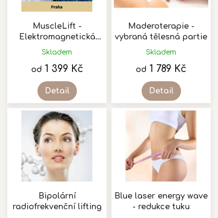
r
o
d
MuscleLift -
Maderoterapie -
u
Elektromagnetická
vybraná tělesná partie
k
stimulace svalu
Skladem
Skladem
t
1 399 Kč
1 789 Kč
ů
od
od
Detail
Detail
Bipolární
Blue laser energy wave
radiofrekvenční lifting
- redukce tuku