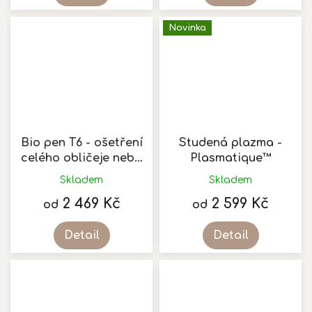
Novinka
Bio pen T6 - ošetření
Studená plazma -
celého obličeje nebo
Plasmatique™
krku a dekoltu
Skladem
Skladem
Průměrné
hodnocení
2 469 Kč
2 599 Kč
od
od
produktu
je
Detail
Detail
3,0
z
5
hvězdiček.