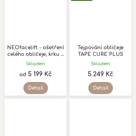
hvězdiček.
NEOfacelift - ošetření
Tejpování obličeje
celého obličeje, krku a
TAPE CURE PLUS
dekoltu
Skladem
Skladem
5 199 Kč
5 249 Kč
od
Detail
Detail