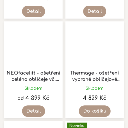
produktu
je
Detail
Detail
5,0
z
5
hvězdiček.
NEOfacelift - ošetření
Thermage - ošetření
celého obličeje vč.
vybrané obličejové
podbradku
partie
Skladem
Skladem
Průměrné
hodnocení
4 399 Kč
4 829 Kč
od
produktu
je
Detail
Do košíku
5,0
z
Novinka
5