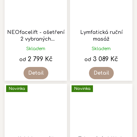
NEOfacelift - ošetření
Lymfatická ruční
2 vybraných
masáž
obličejových partií
Skladem
Skladem
2 799 Kč
3 089 Kč
od
od
Detail
Detail
Novinka
Novinka