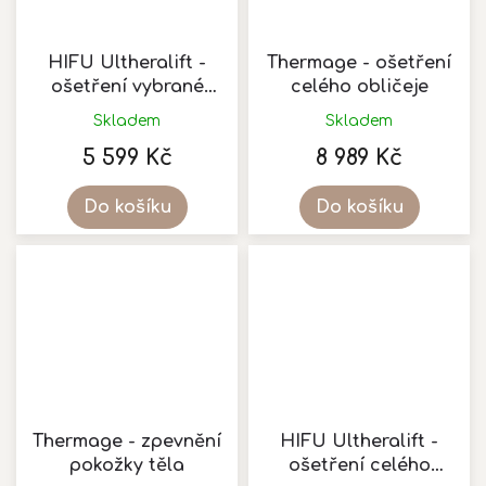
HIFU Ultheralift -
Thermage - ošetření
ošetření vybrané
celého obličeje
obličejové partie
Skladem
Skladem
5 599 Kč
8 989 Kč
Do košíku
Do košíku
Thermage - zpevnění
HIFU Ultheralift -
pokožky těla
ošetření celého