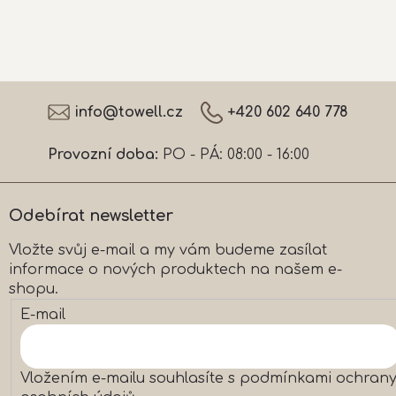
Z
á
info
@
towell.cz
+420 602 640 778
p
a
Provozní doba:
PO - PÁ: 08:00 - 16:00
t
í
Odebírat newsletter
Vložte svůj e-mail a my vám budeme zasílat
informace o nových produktech na našem e-
shopu.
E-mail
Vložením e-mailu souhlasíte s
podmínkami ochran