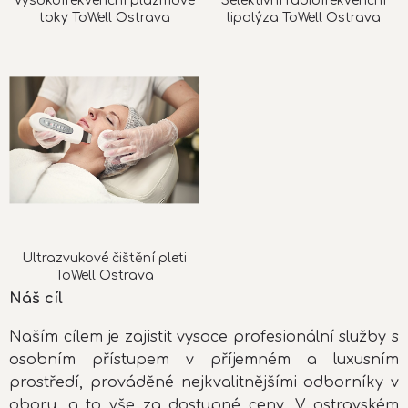
Vysokofrekvenční plazmové
Selektivní radiofrekvenční
toky ToWell Ostrava
lipolýza ToWell Ostrava
Ultrazvukové čištění pleti
ToWell Ostrava
Náš cíl
Naším cílem je zajistit vysoce profesionální služby s
osobním přístupem v příjemném a luxusním
prostředí, prováděné nejkvalitnějšími odborníky v
oboru, a to vše za dostupné ceny. V ostravském