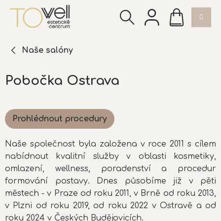
Přejít
NÁKUPNÍ
na
KOŠÍK
obsah
Naše salóny
Pobočka Ostrava
Prohlédnout procedury
Naše společnost byla založena v roce 2011 s cílem
nabídnout kvalitní služby v oblasti kosmetiky,
omlazení, wellness, poradenství a procedur
formování postavy. Dnes působíme již v pěti
městech - v Praze od roku 2011, v Brně od roku 2013,
v Plzni od roku 2019, od roku 2022 v Ostravě a od
roku 2024 v Českých Budějovicích.