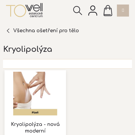
Přejít
NÁKUPNÍ
na
KOŠÍK
obsah
Všechna ošetření pro tělo
Kryolipolýza
V
ý
p
i
s
p
r
o
d
Kryolipolýza - nová
u
moderní