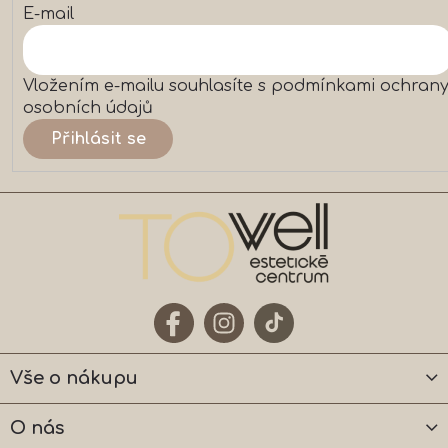
p
E-mail
i
s
u
Vložením e-mailu souhlasíte s
podmínkami ochran
osobních údajů
Přihlásit se
Vše o nákupu
O nás