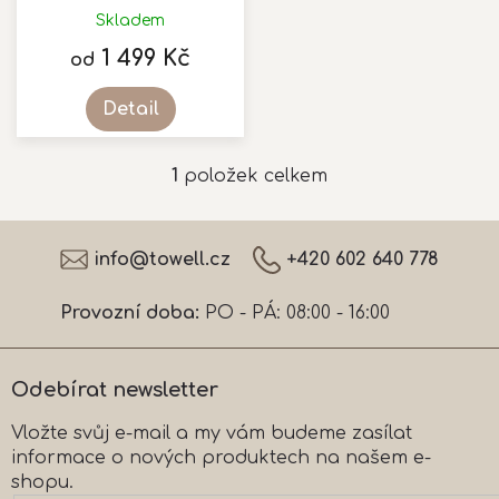
k
Skladem
Průměrné
t
hodnocení
1 499 Kč
ů
od
produktu
je
Detail
5,0
z
5
1
položek celkem
O
hvězdiček.
v
l
Z
á
á
info
@
towell.cz
+420 602 640 778
d
p
a
a
c
Provozní doba:
PO - PÁ: 08:00 - 16:00
t
í
í
p
r
Odebírat newsletter
v
k
Vložte svůj e-mail a my vám budeme zasílat
y
informace o nových produktech na našem e-
v
ý
shopu.