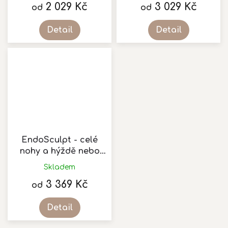
2 029 Kč
3 029 Kč
od
od
Detail
Detail
EndoSculpt - celé
nohy a hýždě nebo
vrchní část těla
Skladem
3 369 Kč
od
Detail