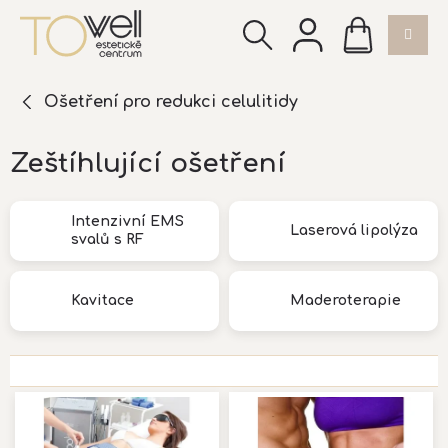
Přejít
NÁKUPNÍ
na
KOŠÍK
obsah
Ošetření pro redukci celulitidy
Zeštíhlující ošetření
Intenzivní EMS
Laserová lipolýza
svalů s RF
Kavitace
Maderoterapie
V
ý
p