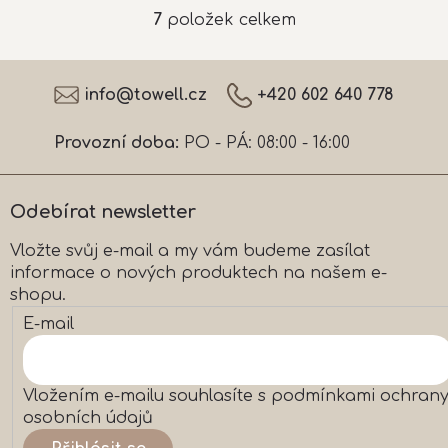
7
položek celkem
O
v
l
Z
á
á
info
@
towell.cz
+420 602 640 778
d
p
a
a
c
Provozní doba:
PO - PÁ: 08:00 - 16:00
t
í
í
p
r
Odebírat newsletter
v
k
Vložte svůj e-mail a my vám budeme zasílat
y
informace o nových produktech na našem e-
v
ý
shopu.
p
E-mail
i
s
u
Vložením e-mailu souhlasíte s
podmínkami ochran
osobních údajů