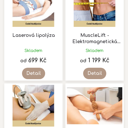
i
s
p
r
o
d
Laserová lipolýza
MuscleLift -
u
Elektromagnetická
k
stimulace svalu
Skladem
Skladem
t
699 Kč
1 199 Kč
ů
od
od
Detail
Detail