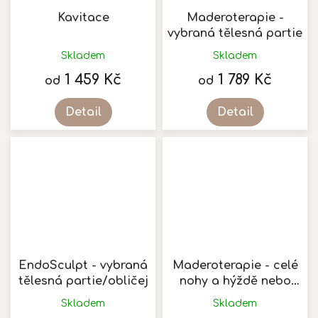
Kavitace
Maderoterapie -
vybraná tělesná partie
Skladem
Skladem
1 459 Kč
1 789 Kč
od
od
Detail
Detail
EndoSculpt - vybraná
Maderoterapie - celé
tělesná partie/obličej
nohy a hýždě nebo
vrchní část těla
Skladem
Skladem