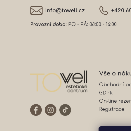
í
info
@
towell.cz
+420 6
Provozní doba:
PO - PÁ: 08:00 - 16:00
Vše o nák
Obchodní p
GDPR
On-line reze
Registrace