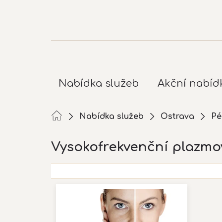
Přejít
na
obsah
Nabídka služeb
Akční nabíd
Nabídka služeb
Ostrava
Pé
Vysokofrekvenční plazmo
V
ý
p
i