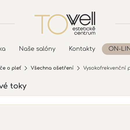
ka
Naše salóny
Kontakty
ON-LI
če o pleť
Všechna ošetření
Vysokofrekvenční 
vé toky