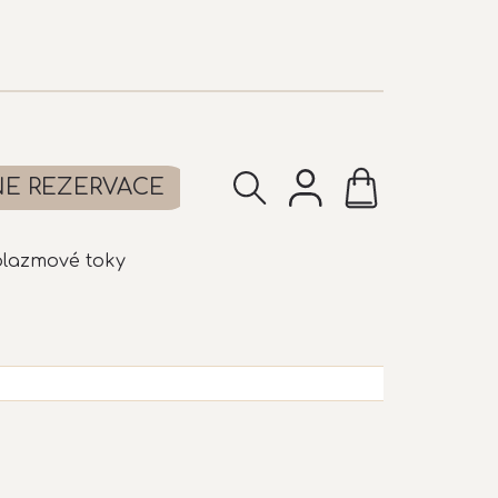
NÁKUPNÍ
NE REZERVACE
KOŠÍK
plazmové toky