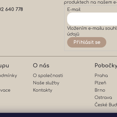
produktech na našem e
í
p
02 640 778
E-mail
r
v
k
y
Vložením e-mailu souhl
v
údajů
ý
Přihlásit se
p
i
s
u
upu
O nás
Pobočk
odmínky
O společnosti
Praha
Naše služby
Plzeň
rvace
Kontakty
Brno
Ostrava
České Bud