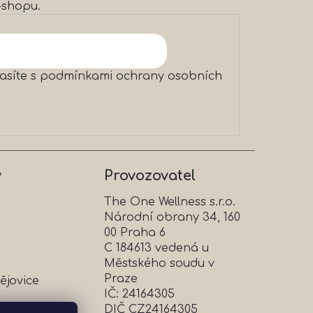
-shopu.
asíte s
podmínkami ochrany osobních
y
Provozovatel
The One Wellness s.r.o.
Národní obrany 34, 160
00 Praha 6
C 184613 vedená u
Městského soudu v
Praze
ějovice
IČ: 24164305
DIČ CZ24164305