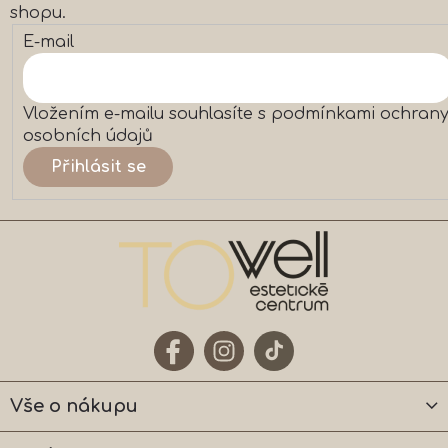
ý
shopu.
p
E-mail
i
s
u
Vložením e-mailu souhlasíte s
podmínkami ochran
osobních údajů
Přihlásit se
Vše o nákupu