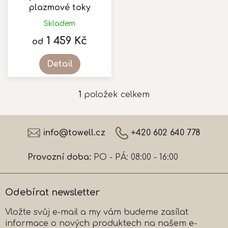
u
plazmové toky
k
Skladem
t
1 459 Kč
ů
od
Detail
1
položek celkem
O
v
l
Z
á
á
info
@
towell.cz
+420 602 640 778
d
p
a
a
c
Provozní doba:
PO - PÁ: 08:00 - 16:00
t
í
í
p
r
Odebírat newsletter
v
k
Vložte svůj e-mail a my vám budeme zasílat
y
informace o nových produktech na našem e-
v