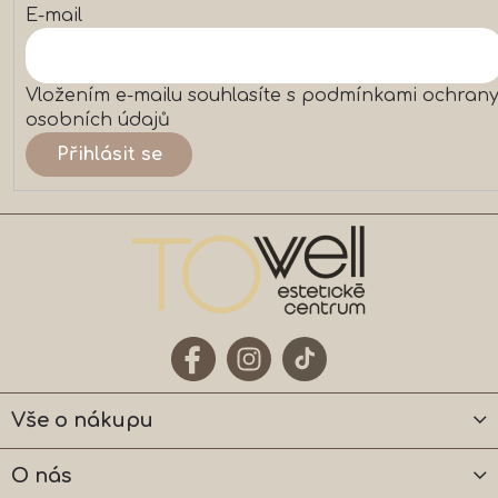
p
E-mail
i
s
u
Vložením e-mailu souhlasíte s
podmínkami ochran
osobních údajů
Přihlásit se
Vše o nákupu
O nás