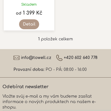
k
Skladem
Průměrné
t
hodnocení
1 399 Kč
ů
od
produktu
je
Detail
2,0
z
5
1
položek celkem
O
hvězdiček.
v
l
Z
á
á
info
@
towell.cz
+420 602 640 778
d
p
a
a
c
Provozní doba:
PO - PÁ: 08:00 - 16:00
t
í
í
p
r
Odebírat newsletter
v
k
Vložte svůj e-mail a my vám budeme zasílat
y
informace o nových produktech na našem e-
v
ý
shopu.