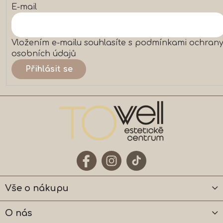
p
E-mail
i
s
u
Vložením e-mailu souhlasíte s
podmínkami ochran
osobních údajů
Přihlásit se
Vše o nákupu
O nás