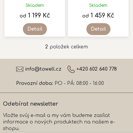
k
stimulace svalu
Skladem
Skladem
t
1 199 Kč
1 459 Kč
ů
od
od
Detail
Detail
2
položek celkem
O
v
l
Z
á
á
info
@
towell.cz
+420 602 640 778
d
p
a
a
c
Provozní doba:
PO - PÁ: 08:00 - 16:00
t
í
í
p
r
Odebírat newsletter
v
k
Vložte svůj e-mail a my vám budeme zasílat
y
informace o nových produktech na našem e-
v
ý
shopu.