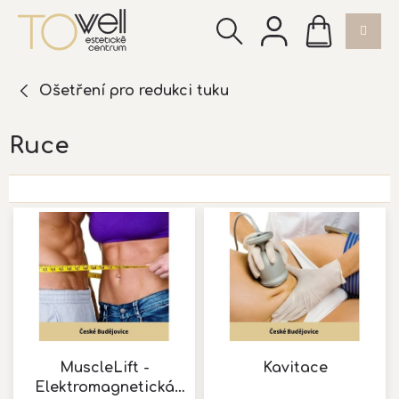
Přejít
NÁKUPNÍ
na
KOŠÍK
obsah
Ošetření pro redukci tuku
Ruce
V
ý
p
i
s
p
r
o
d
MuscleLift -
Kavitace
u
Elektromagnetická