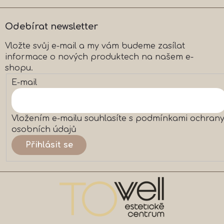
í
í
p
r
Odebírat newsletter
v
k
Vložte svůj e-mail a my vám budeme zasílat
y
informace o nových produktech na našem e-
v
ý
shopu.
p
E-mail
i
s
u
Vložením e-mailu souhlasíte s
podmínkami ochran
osobních údajů
Přihlásit se