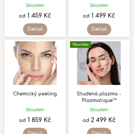
k
Skladem
Skladem
t
1 459 Kč
1 499 Kč
ů
od
od
Detail
Detail
Novinka
Chemický peeling
Studená plazma -
Plasmatique™
Skladem
Skladem
Průměrné
hodnocení
1 859 Kč
2 499 Kč
od
od
produktu
je
Detail
Detail