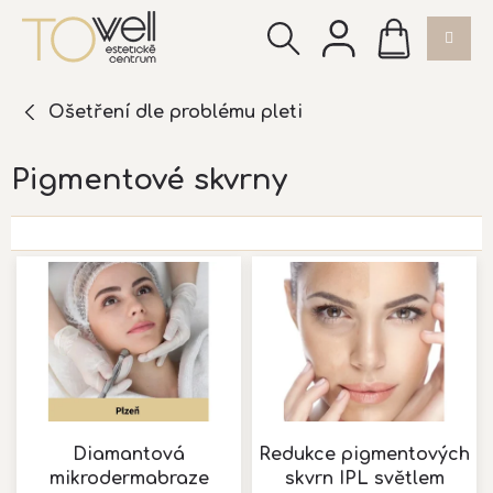
Přejít
NÁKUPNÍ
na
KOŠÍK
obsah
Ošetření dle problému pleti
Pigmentové skvrny
V
ý
p
i
s
p
r
o
d
Diamantová
Redukce pigmentových
u
mikrodermabraze
skvrn IPL světlem