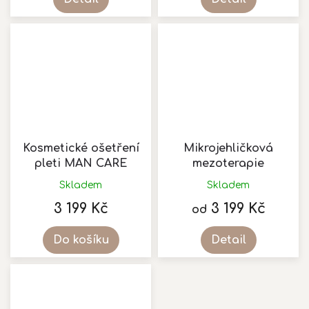
5,0
z
5
hvězdiček.
Kosmetické ošetření
Mikrojehličková
pleti MAN CARE
mezoterapie
Skladem
Skladem
Průměrné
hodnocení
3 199 Kč
3 199 Kč
od
produktu
je
Do košíku
Detail
5,0
z
5
hvězdiček.