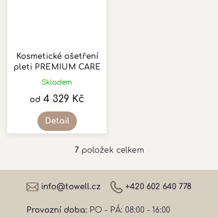
Kosmetické ošetření
pleti PREMIUM CARE
Skladem
4 329 Kč
od
Detail
7
položek celkem
O
v
l
Z
á
á
info
@
towell.cz
+420 602 640 778
d
p
a
a
c
Provozní doba:
PO - PÁ: 08:00 - 16:00
t