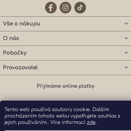
Vše o nákupu
O nás
Pobočky
Provozovatel
Přijímáme online platby
Tento web používá soubory cookie. Dalším
Copyright 2026
The One Wellness s.r.o.
. Všechna
procházením tohoto webu vyjadřujete souhlas s
práva vyhrazena.
jejich používáním.. Více informací
zde
.