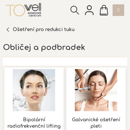
Přejít
NÁKUPNÍ
na
KOŠÍK
obsah
Ošetření pro redukci tuku
Obličej a podbradek
V
ý
p
i
s
p
r
o
d
Bipolární
Galvanické ošetření
u
radiofrekvenční lifting
pleti