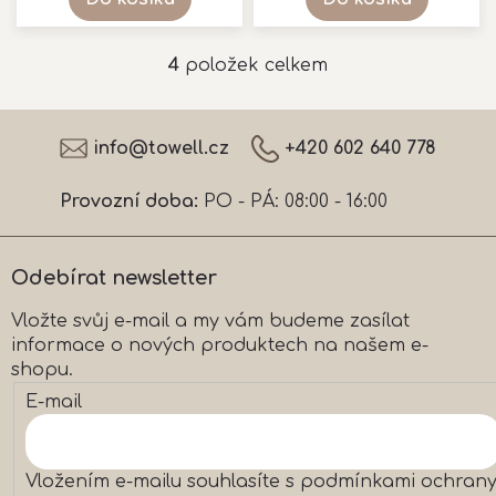
4
položek celkem
O
v
l
Z
á
á
info
@
towell.cz
+420 602 640 778
d
p
a
a
c
Provozní doba:
PO - PÁ: 08:00 - 16:00
t
í
í
p
r
Odebírat newsletter
v
k
Vložte svůj e-mail a my vám budeme zasílat
y
informace o nových produktech na našem e-
v
ý
shopu.
p
E-mail
i
s
u
Vložením e-mailu souhlasíte s
podmínkami ochran