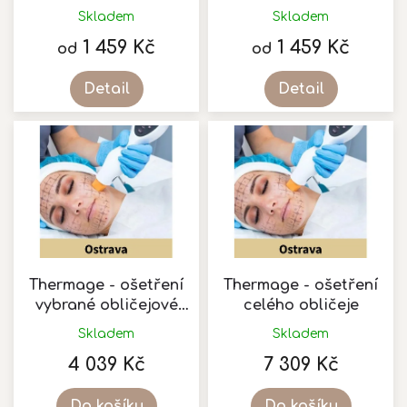
k
Skladem
Skladem
Průměrné
t
hodnocení
1 459 Kč
1 459 Kč
ů
od
od
produktu
je
Detail
Detail
5,0
z
5
hvězdiček.
Thermage - ošetření
Thermage - ošetření
vybrané obličejové
celého obličeje
partie
Skladem
Skladem
4 039 Kč
7 309 Kč
Do košíku
Do košíku