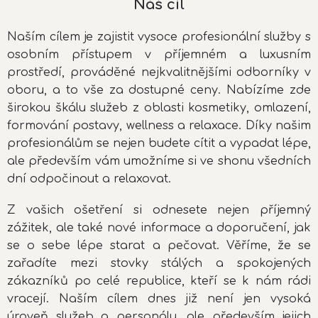
Náš cíl
Naším cílem je zajistit vysoce profesionální služby s
osobním přístupem v příjemném a luxusním
prostředí, prováděné nejkvalitnějšími odborníky v
oboru, a to vše za dostupné ceny. Nabízíme zde
širokou škálu služeb z oblasti kosmetiky, omlazení,
formování postavy, wellness a relaxace. Díky našim
profesionálům se nejen budete cítit a vypadat lépe,
ale především vám umožníme si ve shonu všedních
dní odpočinout a relaxovat.
Z vašich ošetření si odnesete nejen příjemný
zážitek, ale také nové informace a doporučení, jak
se o sebe lépe starat a pečovat. Věříme, že se
zařadíte mezi stovky stálých a spokojených
zákazníků po celé republice, kteří se k nám rádi
vracejí. Naším cílem dnes již není jen vysoká
úroveň služeb a personálu, ale především jejich