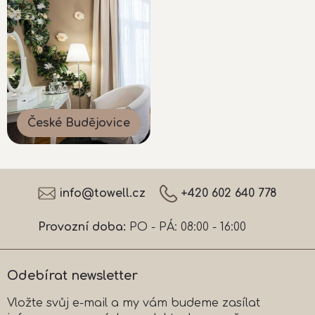
České Budějovice
Z
á
info
@
towell.cz
+420 602 640 778
p
a
Provozní doba:
PO - PÁ: 08:00 - 16:00
t
í
Odebírat newsletter
Vložte svůj e-mail a my vám budeme zasílat