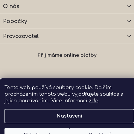
O nás
Pobočky
Provozovatel
Přijímáme online platby
Copyright 2026
The One Wellness s.r.o.
. Všechna
Tento web používá soubory cookie. Dalším
práva vyhrazena.
procházením tohoto webu vyjadřujete souhlas s
jejich používáním.. Více informací
zde
.
Vytvořil Shoptet
|
Dostmedia
Nastavení