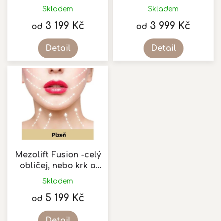
k
Skladem
Skladem
Průměrné
t
hodnocení
3 199 Kč
3 999 Kč
ů
od
od
produktu
je
Detail
Detail
5,0
z
5
hvězdiček.
Mezolift Fusion -celý
obličej, nebo krk a
dekolt
Skladem
5 199 Kč
od
Detail