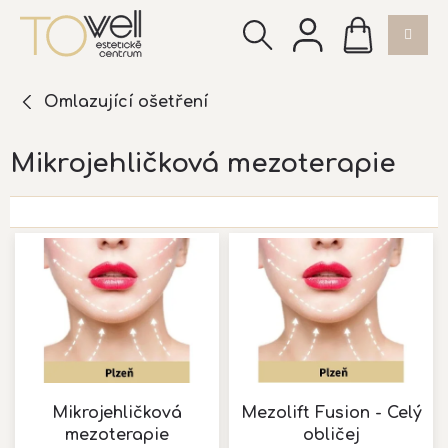
Přejít
NÁKUPNÍ
na
KOŠÍK
obsah
Omlazující ošetření
Mikrojehličková mezoterapie
V
ý
p
i
s
p
r
o
d
Mikrojehličková
Mezolift Fusion - Celý
u
mezoterapie
obličej