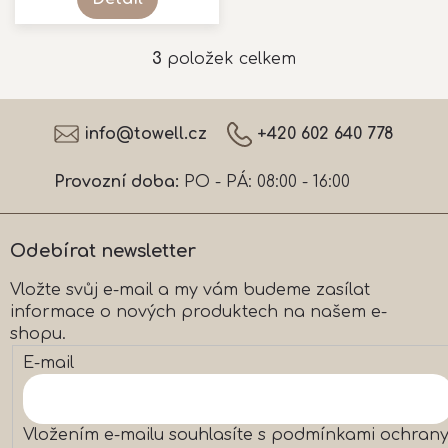
3
položek celkem
O
v
l
Z
á
á
info
@
towell.cz
+420 602 640 778
d
p
a
a
c
Provozní doba:
PO - PÁ: 08:00 - 16:00
t
í
í
p
r
Odebírat newsletter
v
k
Vložte svůj e-mail a my vám budeme zasílat
y
informace o nových produktech na našem e-
v
ý
shopu.
p
E-mail
i
s
u
Vložením e-mailu souhlasíte s
podmínkami ochran