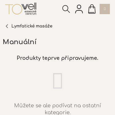
Přejít
NÁKUPNÍ
na
KOŠÍK
obsah
Lymfatické masáže
Manuální
Produkty teprve připravujeme.
Můžete se ale podívat na ostatní
kategorie.