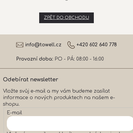
ZPĚT DO OBCHODU
Z
á
info
@
towell.cz
+420 602 640 778
p
a
Provozní doba:
PO - PÁ: 08:00 - 16:00
t
í
Odebírat newsletter
Vložte svůj e-mail a my vám budeme zasílat
informace o nových produktech na našem e-
shopu.
E-mail