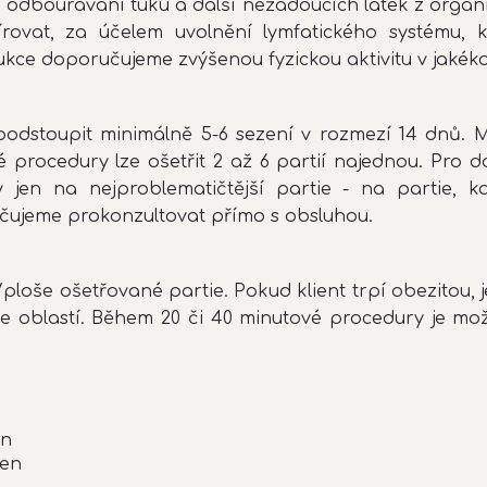
 odbourávání tuku a další nežádoucích látek z organi
ovat, za účelem uvolnění lymfatického systému, 
ce doporučujeme zvýšenou fyzickou aktivitu v jakéko
dstoupit minimálně 5-6 sezení v rozmezí 14 dnů. Me
é procedury lze ošetřit 2 až 6 partií najednou. Pro
 jen na nejproblematičtější partie - na partie, kd
ručujeme prokonzultovat přímo s obsluhou.
i/ploše ošetřované partie. Pokud klient trpí obezitou
e oblastí. Během 20 či 40 minutové procedury je mož
en
hen