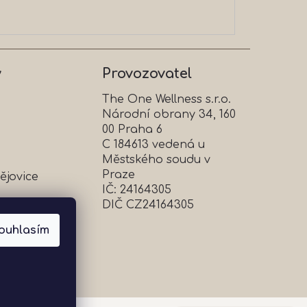
y
Provozovatel
The One Wellness s.r.o.
Národní obrany 34, 160
00 Praha 6
C 184613 vedená u
Městského soudu v
Praze
ějovice
IČ: 24164305
DIČ CZ24164305
ouhlasím