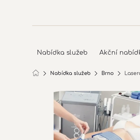
Přejít
na
obsah
Nabídka služeb
Akční nabíd
Nabídka služeb
Brno
Laser