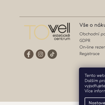
Vše o nák
Obchodní p
GDPR
On-line reze
Registrace
Tento web
Dalším pr
vyjadřujet
Více info
Nastave