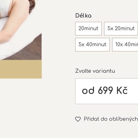
z
5
Délka
hvězdiček.
20minut
5x 20minut
5x 40minut
10x 40mi
Zvolte variantu
od
699 Kč
Měrná
cena:
Přidat do oblíbených