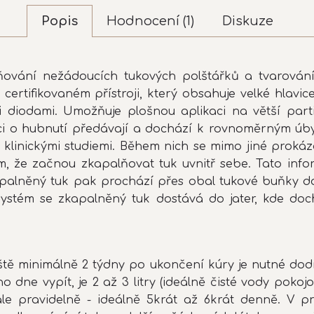
Popis
Hodnocení (1)
Diskuze
ňování nežádoucích tukových polštářků a tvarován
certifikovaném přístroji, který obsahuje velké hlavi
i diodami. Umožňuje plošnou aplikaci na větší parti
i o hubnutí předávají a dochází k rovnoměrným úbytk
klinickými studiemi. Během nich se mimo jiné prokáza
, že začnou zkapalňovat tuk uvnitř sebe. Tato inform
kapalněný tuk pak prochází přes obal tukové buňky
 systém se zkapalněný tuk dostává do jater, kde do
tě minimálně 2 týdny po ukončení kúry je nutné dodr
o dne vypít, je 2 až 3 litry (ideálně čisté vody poko
 ale pravidelně - ideálně 5krát až 6krát denně. V