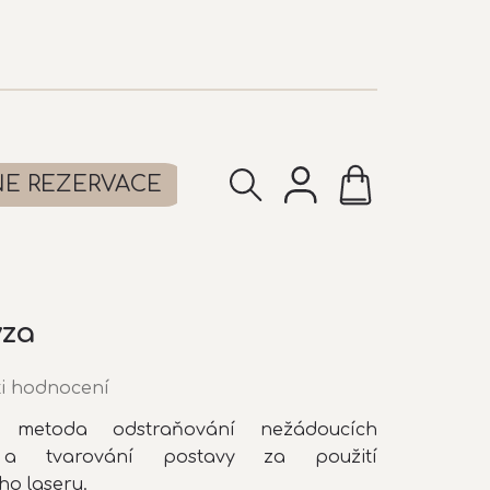
NÁKUPNÍ
NE REZERVACE
KOŠÍK
ýza
i hodnocení
ní metoda odstraňování nežádoucích
 a tvarování postavy za použití
ho laseru.