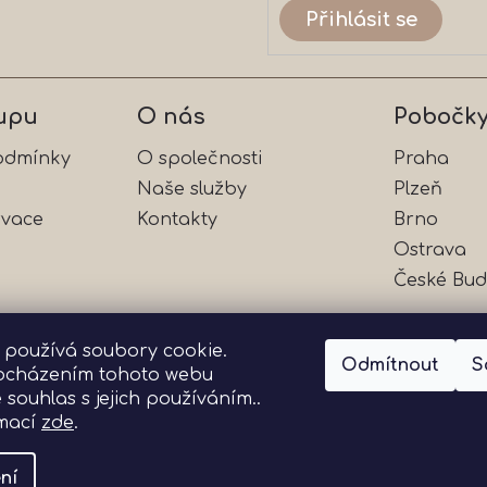
Přihlásit se
upu
O nás
Pobočk
odmínky
O společnosti
Praha
Naše služby
Plzeň
rvace
Kontakty
Brno
Ostrava
České Bud
 používá soubory cookie.
Odmítnout
S
ocházením tohoto webu
Přijímáme online platby
e souhlas s jejich používáním..
rmací
zde
.
ní