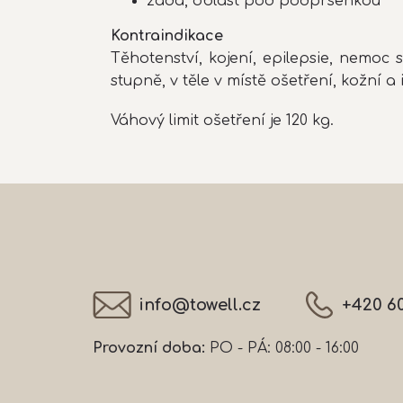
záda, oblast pod podprsenkou
Kontraindikace
Těhotenství, kojení, epilepsie, nemoc s
stupně, v těle v místě ošetření, kožní a
Váhový limit ošetření je 120 kg.
Z
á
p
a
t
í
info
@
towell.cz
+420 6
Provozní doba:
PO - PÁ: 08:00 - 16:00