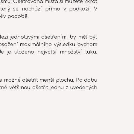
smu. Ošetřovaná místa si můžete 2krát
který se nachází přímo v podkoží. V
liv podobě.
zi jednotlivými ošetřeními by měl být
 dosažení maximálního výsledku bychom
e je uloženo největší množství tuku.
, je možné ošetřit menší plochu. Po dobu
né většinou ošetřit jednu z uvedených