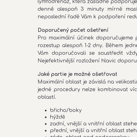
lymfodrenáž, která zásadně podporuje
denně alespoň 3 minuty mírně masír
neposlední řadě Vám k podpoření reduk
Doporučený počet ošetření
Pro maximální účinek doporučujeme po
rozestup alespoň 1-2 dny. Během jedn
Vám doporučovali se soustředit vždy
Nejefektivnější rozložení hlavic dopo
Jaké partie je možné ošetřovat
Maximální oblast je závislá na velikost
jedné procedury nelze kombinovat víc
oblastí.
břicho/boky
hýždě
zadní, vnější a vnitřní oblast steh
přední, vnější a vnitřní oblast ste