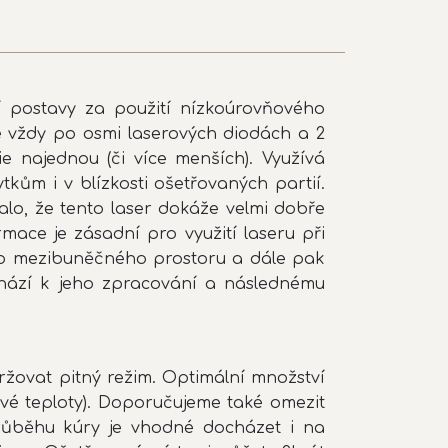
í postavy za použití nízkoúrovňového
ce vždy po osmi laserových diodách a 2
e najednou (či více menších). Využívá
ům i v blízkosti ošetřovaných partií.
lo, že tento laser dokáže velmi dobře
ace je zásadní pro využití laseru při
 do mezibuněčného prostoru a dále pak
chází k jeho zpracování a následnému
žovat pitný režim. Optimální množství
jové teploty). Doporučujeme také omezit
 průběhu kúry je vhodné docházet i na