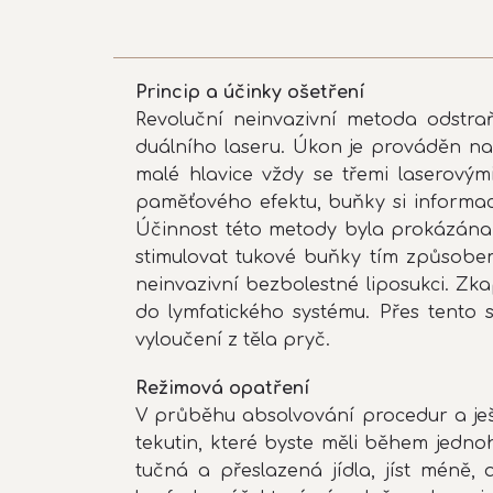
Princip a účinky ošetření
Revoluční neinvazivní metoda odstra
duálního laseru. Úkon je prováděn na 
malé hlavice vždy se třemi laserovým
paměťového efektu, buňky si informac
Účinnost této metody byla prokázána 
stimulovat tukové buňky tím způsobem
neinvazivní bezbolestné liposukci. Z
do lymfatického systému. Přes tento
vyloučení z těla pryč.
Režimová opatření
V průběhu absolvování procedur a ješ
tekutin, které byste měli během jednoh
tučná a přeslazená jídla, jíst méně,