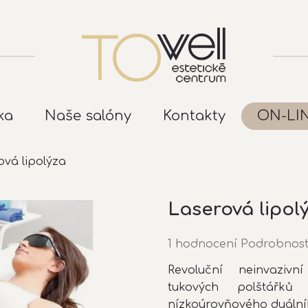
ka
Naše salóny
Kontakty
ON-LI
ová lipolýza
Laserová lipol
Průměrné
1 hodnocení
Podrobnost
hodnocení
Revoluční neinvaziv
produktu
tukových polštářků
je
5,0
nízkoúrovňového duální