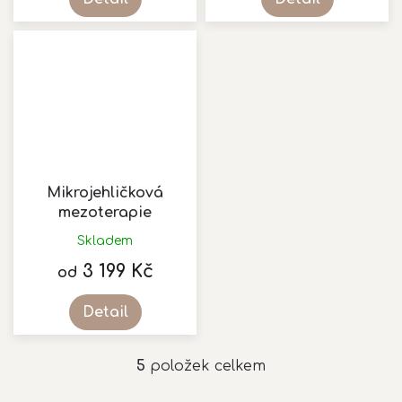
5,0
z
5
hvězdiček.
Mikrojehličková
mezoterapie
Skladem
3 199 Kč
od
Detail
5
položek celkem
O
v