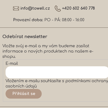
l
Z
á
á
info
@
towell.cz
+420 602 640 778
d
p
a
a
c
Provozní doba:
PO - PÁ: 08:00 - 16:00
t
í
í
p
r
Odebírat newsletter
v
k
Vložte svůj e-mail a my vám budeme zasílat
y
informace o nových produktech na našem e-
v
ý
shopu.
p
E-mail
i
s
u
Vložením e-mailu souhlasíte s
podmínkami ochran
osobních údajů
Přihlásit se