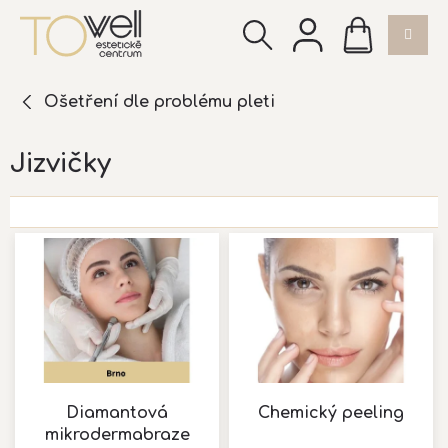
Přejít
NÁKUPNÍ
na
KOŠÍK
obsah
Ošetření dle problému pleti
Jizvičky
V
ý
p
i
s
p
r
o
d
Diamantová
Chemický peeling
u
mikrodermabraze