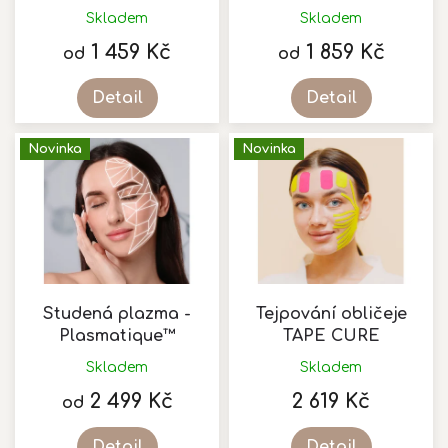
k
Skladem
Skladem
t
1 459 Kč
1 859 Kč
ů
od
od
Detail
Detail
Novinka
Novinka
Studená plazma -
Tejpování obličeje
Plasmatique™
TAPE CURE
Skladem
Skladem
Průměrné
hodnocení
2 499 Kč
2 619 Kč
od
produktu
je
Detail
Detail