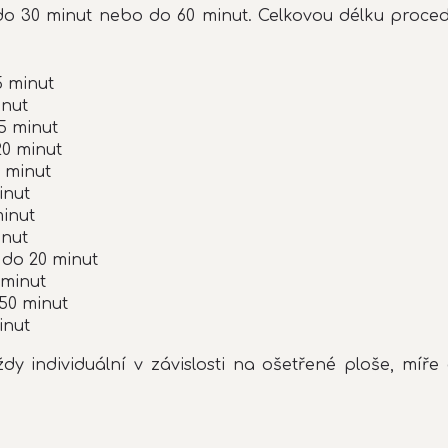
o 30 minut nebo do 60 minut. Celkovou délku procedur
5 minut
inut
5 minut
20 minut
0 minut
inut
minut
inut
 do 20 minut
 minut
 50 minut
inut
ždy individuální v závislosti na ošetřené ploše, míře