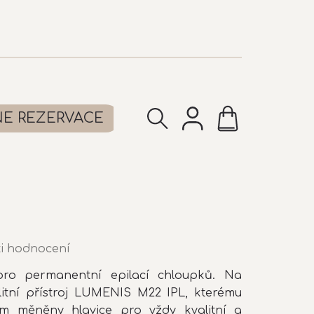
NÁKUPNÍ
NE REZERVACE
KOŠÍK
i hodnocení
 pro permanentní epilací chloupků. Na
litní přístroj LUMENIS M22 IPL, kterému
sem měněny hlavice pro vždy kvalitní a