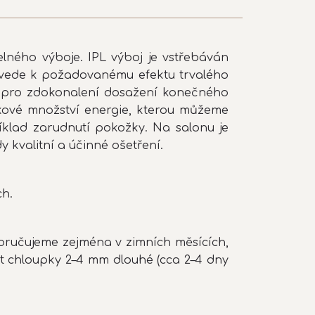
telného výboje. IPL výboj je vstřebáván
ož vede k požadovanému efektu trvalého
ie pro zdokonalení dosažení konečného
elkové množství energie, kterou můžeme
příklad zarudnutí pokožky. Na salonu je
 kvalitní a účinné ošetření.
ch.
oručujeme zejména v zimních měsících,
ít chloupky 2–4 mm dlouhé (cca 2–4 dny