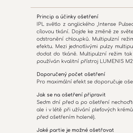
Princip a účinky ošetření
IPL světlo z anglického „Intense Pulse
cílovou tkání. Dojde ke změně ze svět
odstranění chloupků. Multipulzní rež
efektu. Mezi jednotlivými pulzy multi
dodat do tkáně. Multipulzní režim tak 
používán kvalitní přístroj LUMENIS M22
Doporučený počet ošetření
Pro maximální efekt se doporučuje oše
Jak se na ošetření připravit
Sedm dní před a po ošetření nechoďte
ale i v létě při užívání pleťových kr
před ošetřením holené).
Jaké partie je možné ošetřovat