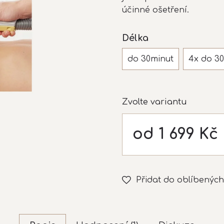
z
účinné ošetření.
5
hvězdiček.
Délka
do 30minut
4x do 3
Zvolte variantu
od
1 699 Kč
Měrná
cena:
Přidat do oblíbených