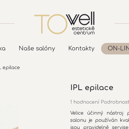
ka
Naše salóny
Kontakty
ON-LI
L epilace
IPL epilace
Průměrné
1 hodnocení
Podrobnost
hodnocení
Velice účinný nástroj
produktu
salonu je používán kva
je
5,0
jsou pravidelně servi