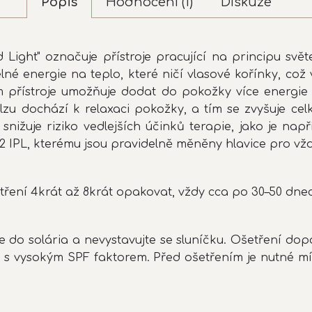
Popis
Hodnocení (1)
Diskuze
d Light" označuje přístroje pracující na principu svě
elné energie na teplo, které ničí vlasové kořínky, c
im přístroje umožňuje dodat do pokožky více energ
pulzu dochází k relaxaci pokožky, a tím se zvyšuje c
snižuje riziko vedlejších účinků terapie, jako je na
 IPL, kterému jsou pravidelně měněny hlavice pro vždy
tření 4krát až 8krát opakovat, vždy cca po 30–50 dne
 do solária a nevystavujte se sluníčku. Ošetření dop
émů s vysokým SPF faktorem. Před ošetřením je nutné m