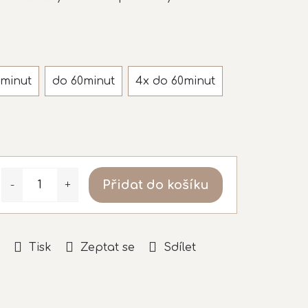
0minut
do 60minut
4x do 60minut
Přidat do košíku
Tisk
Zeptat se
Sdílet