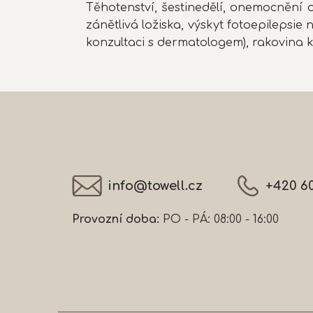
Těhotenství, šestinedělí, onemocnění 
zánětlivá ložiska, výskyt fotoepileps
konzultaci s dermatologem), rakovina 
Z
á
p
a
t
í
info
@
towell.cz
+420 6
Provozní doba:
PO - PÁ: 08:00 - 16:00