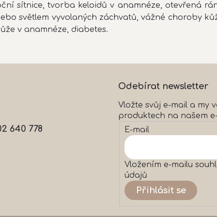
oční sítnice, tvorba keloidů v anamnéze, otevřená rán
ie nebo světlem vyvolaných záchvatů, vážné choroby 
kůže v anamnéze, diabetes.
Odebírat newsletter
Vložte svůj e-mail a my
produktech na našem e
02 640 778
E-mail
Vložením e-mailu souhl
údajů
Přihlásit se