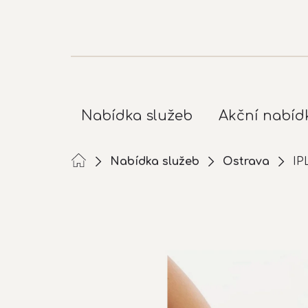
Přejít
na
obsah
Nabídka služeb
Akční nabíd
Nabídka služeb
Ostrava
IP