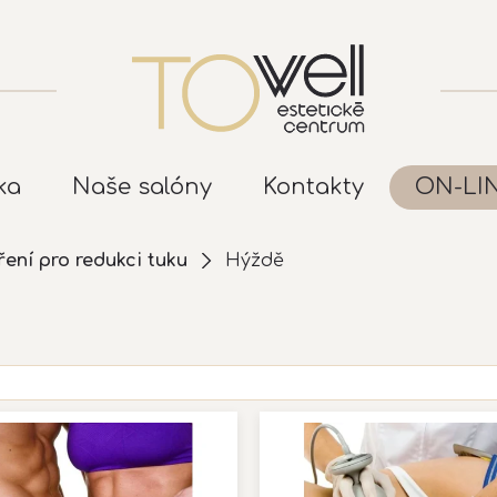
ka
Naše salóny
Kontakty
ON-LI
ení pro redukci tuku
Hýždě