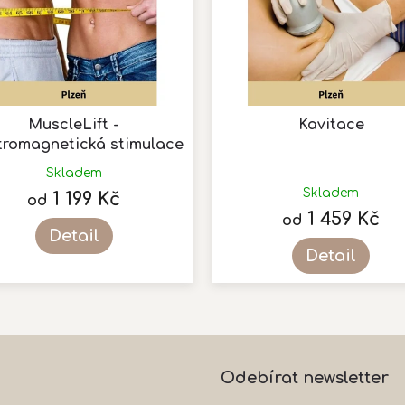
MuscleLift -
Kavitace
tromagnetická stimulace
svalu
Průměrné
Skladem
hodnocení
Skladem
1 199 Kč
od
produktu
1 459 Kč
od
je
Detail
5,0
Detail
z
5
hvězdiček.
O
v
l
á
Odebírat newsletter
d
a