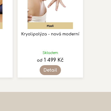
Kryolipolýza - nová moderní
Průměrné
hodnocení
Skladem
produktu
1 499 Kč
od
je
5,0
Detail
z
5
hvězdiček.