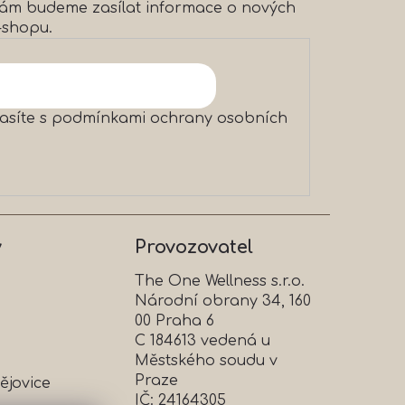
 vám budeme zasílat informace o nových
-shopu.
asíte s
podmínkami ochrany osobních
y
Provozovatel
The One Wellness s.r.o.
Národní obrany 34, 160
00 Praha 6
C 184613 vedená u
Městského soudu v
Praze
ějovice
IČ: 24164305