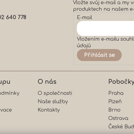
Vložte svůj e-mail a my
c
produktech na našem e
í
p
02 640 778
E-mail
r
v
k
y
Vložením e-mailu souhl
v
údajů
ý
Přihlásit se
p
i
s
u
upu
O nás
Pobočk
odmínky
O společnosti
Praha
Naše služby
Plzeň
rvace
Kontakty
Brno
Ostrava
České Bud