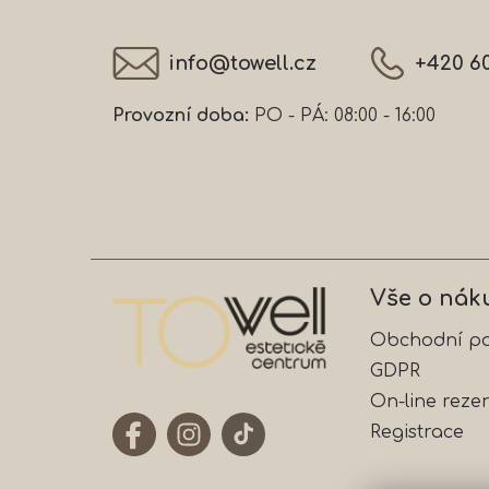
t
í
info
@
towell.cz
+420 6
Provozní doba:
PO - PÁ: 08:00 - 16:00
Vše o nák
Obchodní p
GDPR
On-line reze
Registrace