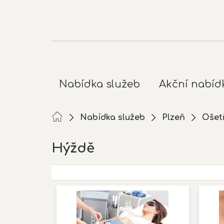
Přejít
na
obsah
Nabídka služeb
Akční nabíd
Nabídka služeb
Plzeň
Ošetř
Hýždě
V
ý
p
i