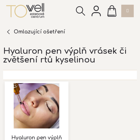
Přejít
NÁKUPNÍ
na
KOŠÍK
obsah
Omlazující ošetření
Hyaluron pen výplň vrásek či
zvětšení rtů kyselinou
V
ý
p
i
s
p
r
o
d
Hyaluron pen výplň