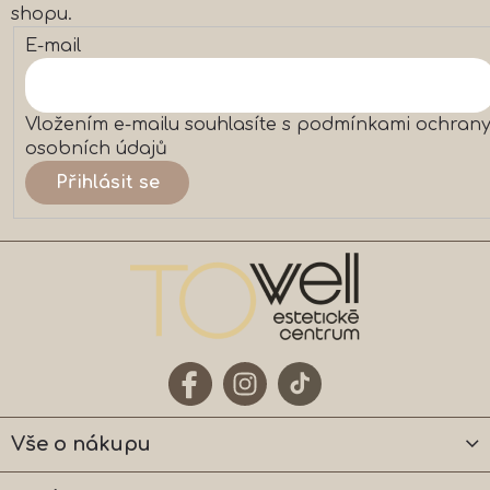
ý
shopu.
p
E-mail
i
s
u
Vložením e-mailu souhlasíte s
podmínkami ochran
osobních údajů
Přihlásit se
Vše o nákupu