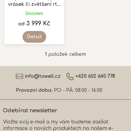
u
vrásek či zvětšení rtů
k
kyselinou
Skladem
t
3 999 Kč
ů
od
Detail
1
položek celkem
O
v
l
Z
á
á
info
@
towell.cz
+420 602 640 778
d
p
a
a
c
Provozní doba:
PO - PÁ: 08:00 - 16:00
t
í
í
p
r
Odebírat newsletter
v
k
Vložte svůj e-mail a my vám budeme zasílat
y
informace o nových produktech na našem e-
v