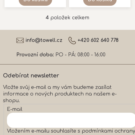
4
položek celkem
O
v
l
Z
á
á
info
@
towell.cz
+420 602 640 778
d
p
a
a
c
Provozní doba:
PO - PÁ: 08:00 - 16:00
t
í
í
p
r
Odebírat newsletter
v
k
Vložte svůj e-mail a my vám budeme zasílat
y
informace o nových produktech na našem e-
v
ý
shopu.
p
E-mail
i
s
u
Vložením e-mailu souhlasíte s
podmínkami ochran