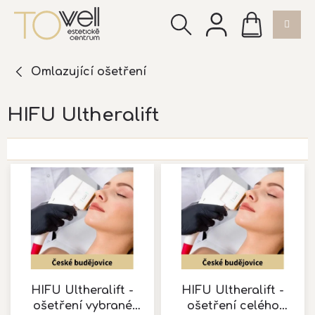
Přejít
NÁKUPNÍ
na
KOŠÍK
obsah
Omlazující ošetření
HIFU Ultheralift
V
ý
p
i
s
p
r
o
d
HIFU Ultheralift -
HIFU Ultheralift -
u
ošetření vybrané
ošetření celého