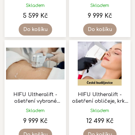
k
obličejové partie
obličeje
Skladem
Skladem
Průměrné
t
hodnocení
5 599 Kč
9 999 Kč
ů
produktu
je
Do košíku
Do košíku
5,0
z
5
hvězdiček.
HIFU Ultheralift -
HIFU Ultheralift -
ošetření vybrané
ošetření obličeje, krku
tělesné partie
a dekoltu
Skladem
Skladem
(neinvazivní zpevnění
9 999 Kč
12 499 Kč
pokožky na párové
tělesné partii, nebo
bríšku)
Do košíku
Do košíku