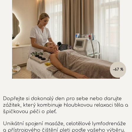
0,0
z
5
hvězdiček.
–67 %
Dopřejte si dokonalý den pro sebe nebo darujte
zážitek, který kombinuje hloubkovou relaxaci těla a
špičkovou péči o pleť.
Unikátní spojení masáže, celotělové lymfodrenáže
a přístrojového čištění pleti podle vašeho výběru.