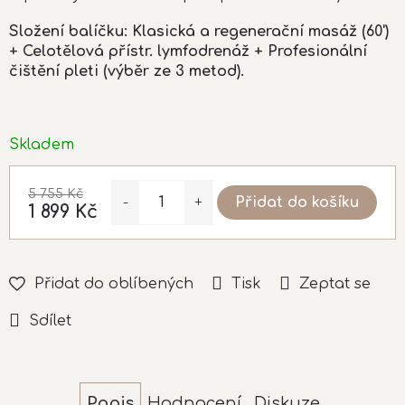
Složení balíčku:
Klasická a regenerační masáž (60')
+ Celotělová přístr. lymfodrenáž + Profesionální
čištění pleti (výběr ze 3 metod).
Skladem
5 755 Kč
Přidat do košíku
1 899 Kč
Měrná
cena:
Přidat do oblíbených
Tisk
Zeptat se
Sdílet
Popis
Hodnocení
Diskuze