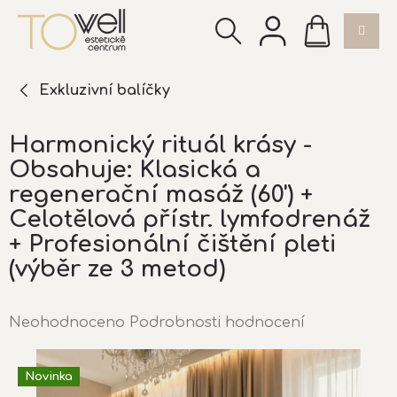
Přejít
NÁKUPNÍ
na
KOŠÍK
obsah
Exkluzivní balíčky
Harmonický rituál krásy -
Obsahuje: Klasická a
regenerační masáž (60') +
Celotělová přístr. lymfodrenáž
+ Profesionální čištění pleti
(výběr ze 3 metod)
Průměrné
Neohodnoceno
Podrobnosti hodnocení
hodnocení
produktu
Novinka
je