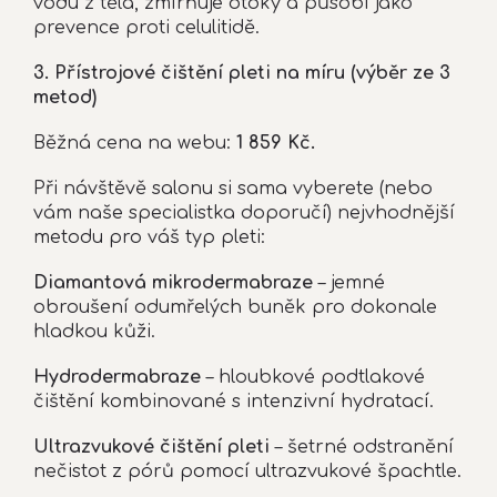
vodu z těla, zmírňuje otoky a působí jako
prevence proti celulitidě.
3. Přístrojové čištění pleti na míru (výběr ze 3
metod)
Běžná cena na webu:
1 859 Kč.
Při návštěvě salonu si sama vyberete (nebo
vám naše specialistka doporučí) nejvhodnější
metodu pro váš typ pleti:
Diamantová mikrodermabraze
– jemné
obroušení odumřelých buněk pro dokonale
hladkou kůži.
Hydrodermabraze
– hloubkové podtlakové
čištění kombinované s intenzivní hydratací.
Ultrazvukové čištění pleti
– šetrné odstranění
nečistot z pórů pomocí ultrazvukové špachtle.