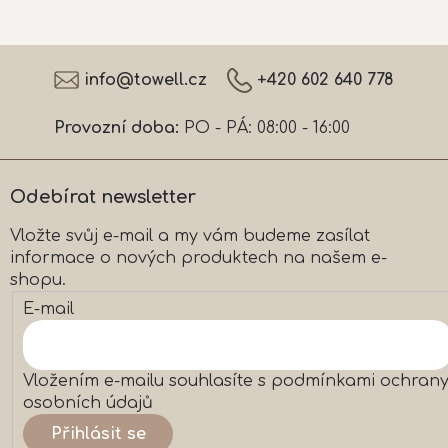
Z
á
info
@
towell.cz
+420 602 640 778
p
a
Provozní doba:
PO - PÁ: 08:00 - 16:00
t
í
Odebírat newsletter
Vložte svůj e-mail a my vám budeme zasílat
informace o nových produktech na našem e-
shopu.
E-mail
Vložením e-mailu souhlasíte s
podmínkami ochran
osobních údajů
Přihlásit se