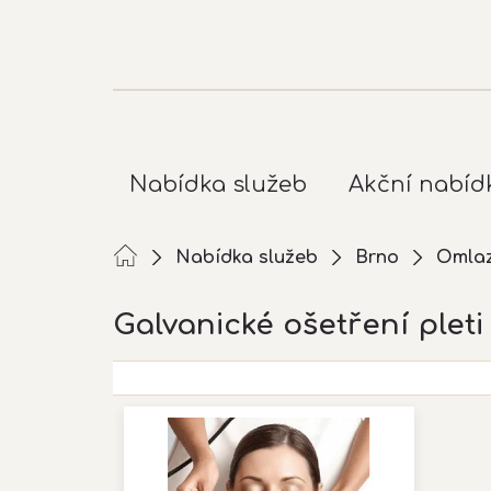
Přejít
na
obsah
Nabídka služeb
Akční nabíd
Nabídka služeb
Brno
Omlaz
Galvanické ošetření pleti
V
ý
p
i