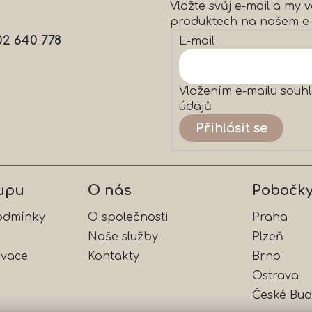
Vložte svůj e-mail a my
c
produktech na našem e
í
p
02 640 778
E-mail
r
v
k
y
Vložením e-mailu souhl
v
údajů
ý
Přihlásit se
p
i
s
u
upu
O nás
Pobočk
odmínky
O společnosti
Praha
Naše služby
Plzeň
rvace
Kontakty
Brno
Ostrava
České Bud