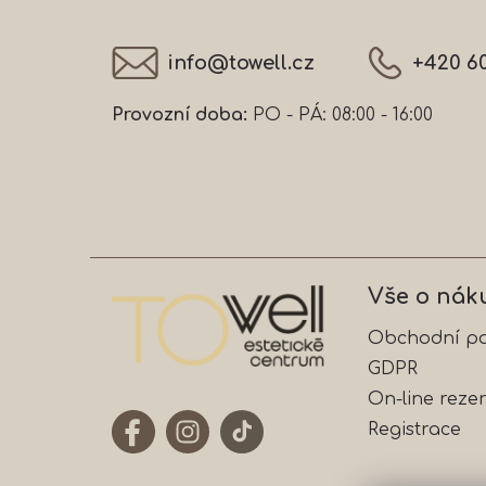
t
í
info
@
towell.cz
+420 6
Provozní doba:
PO - PÁ: 08:00 - 16:00
Vše o nák
Obchodní p
GDPR
On-line reze
Registrace