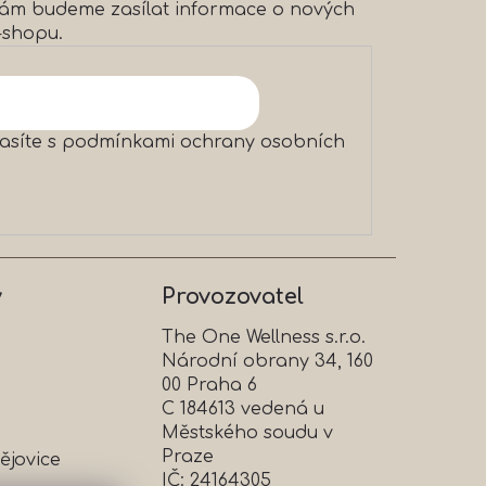
 vám budeme zasílat informace o nových
-shopu.
asíte s
podmínkami ochrany osobních
y
Provozovatel
The One Wellness s.r.o.
Národní obrany 34, 160
00 Praha 6
C 184613 vedená u
Městského soudu v
Praze
ějovice
IČ: 24164305