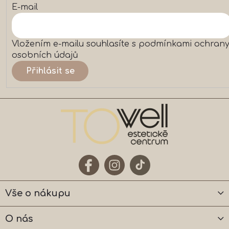
p
E-mail
i
s
u
Vložením e-mailu souhlasíte s
podmínkami ochran
osobních údajů
Přihlásit se
Vše o nákupu
O nás