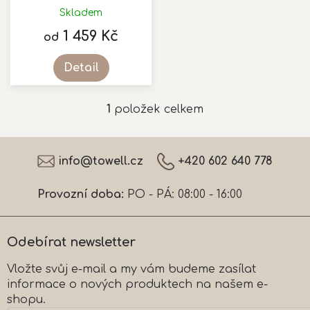
k
Skladem
t
1 459 Kč
ů
od
Detail
1
položek celkem
O
v
l
Z
á
á
info
@
towell.cz
+420 602 640 778
d
p
a
a
c
Provozní doba:
PO - PÁ: 08:00 - 16:00
t
í
í
p
r
Odebírat newsletter
v
k
Vložte svůj e-mail a my vám budeme zasílat
y
informace o nových produktech na našem e-
v
ý
shopu.