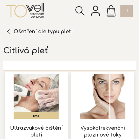
Přejít
NÁKUPNÍ
na
KOŠÍK
obsah
Ošetření dle typu pleti
Citlivá pleť
V
ý
p
i
s
p
r
o
d
Ultrazvukové čištění
Vysokofrekvenční
u
pleti
plazmové toky