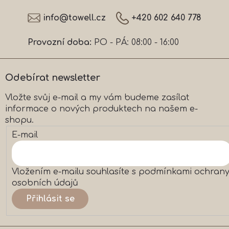
l
Z
á
á
info
@
towell.cz
+420 602 640 778
d
p
a
a
c
Provozní doba:
PO - PÁ: 08:00 - 16:00
t
í
í
p
r
Odebírat newsletter
v
k
Vložte svůj e-mail a my vám budeme zasílat
y
informace o nových produktech na našem e-
v
ý
shopu.
p
E-mail
i
s
u
Vložením e-mailu souhlasíte s
podmínkami ochran
osobních údajů
Přihlásit se