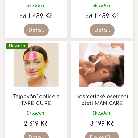
k
Skladem
Skladem
t
1 459 Kč
1 459 Kč
ů
od
od
Detail
Detail
Novinka
Tejpování obličeje
Kosmetické ošetření
TAPE CURE
pleti MAN CARE
Skladem
Skladem
2 619 Kč
3 199 Kč
Detail
Do košíku