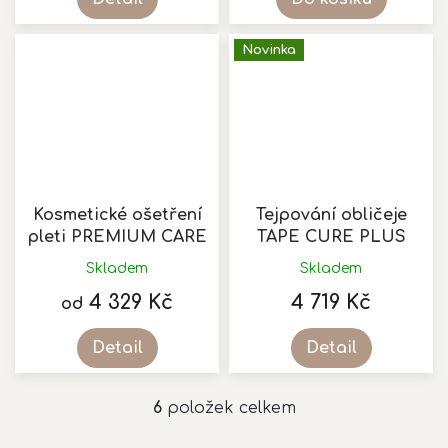
Novinka
Kosmetické ošetření
Tejpování obličeje
pleti PREMIUM CARE
TAPE CURE PLUS
Skladem
Skladem
Průměrné
Průměrné
hodnocení
hodnocení
4 329 Kč
4 719 Kč
od
produktu
produktu
je
je
Detail
Detail
5,0
5,0
z
z
5
5
6
položek celkem
O
hvězdiček.
hvězdiček.
v