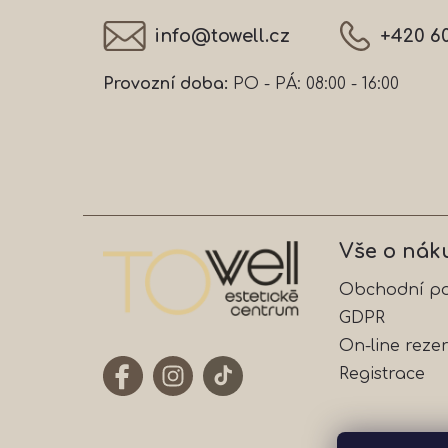
í
info
@
towell.cz
+420 6
Provozní doba:
PO - PÁ: 08:00 - 16:00
Vše o nák
Obchodní p
GDPR
On-line reze
Registrace