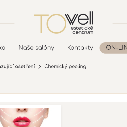
ka
Naše salóny
Kontakty
ON-LI
zující ošetření
Chemický peeling