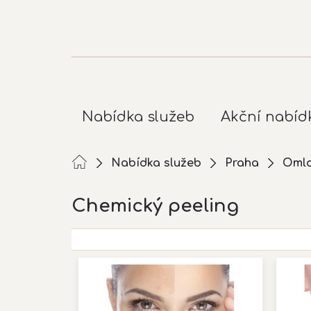
Přejít
na
obsah
Nabídka služeb
Akční nabíd
Nabídka služeb
Praha
Omla
Chemický peeling
V
ý
p
i