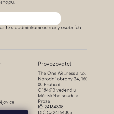
-shopu.
asíte s
podmínkami ochrany osobních
y
Provozovatel
The One Wellness s.r.o.
Národní obrany 34, 160
00 Praha 6
C 184613 vedená u
Městského soudu v
Praze
ějovice
IČ: 24164305
DIČ CZ24164305