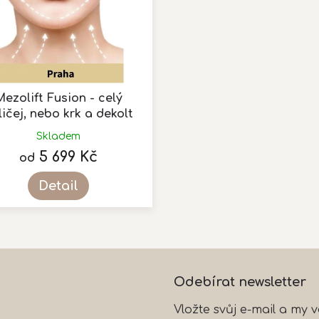
ezolift Fusion - celý
ličej, nebo krk a dekolt
Skladem
5 699 Kč
od
Detail
O
v
l
á
Odebírat newsletter
d
a
Vložte svůj e-mail a my
c