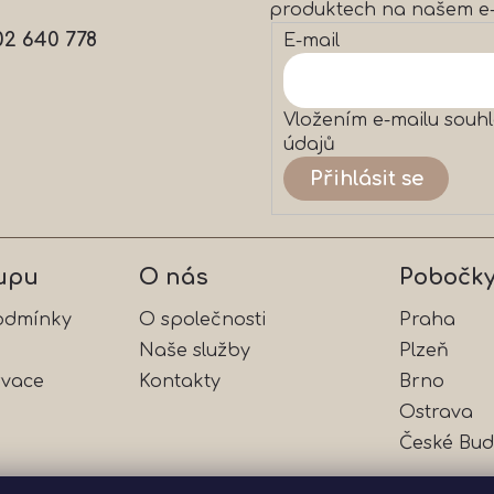
produktech na našem e
í
p
02 640 778
E-mail
r
v
k
y
Vložením e-mailu souhl
v
údajů
ý
Přihlásit se
p
i
s
u
upu
O nás
Pobočk
odmínky
O společnosti
Praha
Naše služby
Plzeň
rvace
Kontakty
Brno
Ostrava
České Bud