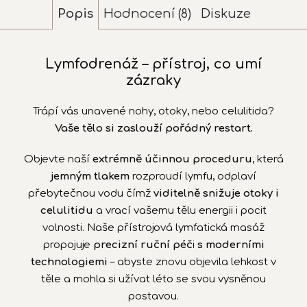
Popis
Hodnocení (8)
Diskuze
Lymfodrenáž – přístroj, co umí
zázraky
Trápí vás unavené nohy, otoky, nebo celulitida?
Vaše tělo si zaslouží pořádný restart.
Objevte naší
extrémně účinnou proceduru
, která
jemným tlakem
rozproudí lymfu, odplaví
přebytečnou vodu čímž
viditelně snižuje otoky i
celulitidu
a vrací vašemu tělu energii i pocit
volnosti. Naše přístrojová lymfatická masáž
propojuje
precizní ruční péč
i
s moderními
technologiemi
– abyste znovu objevila lehkost v
těle a mohla si užívat léto se svou vysněnou
postavou.