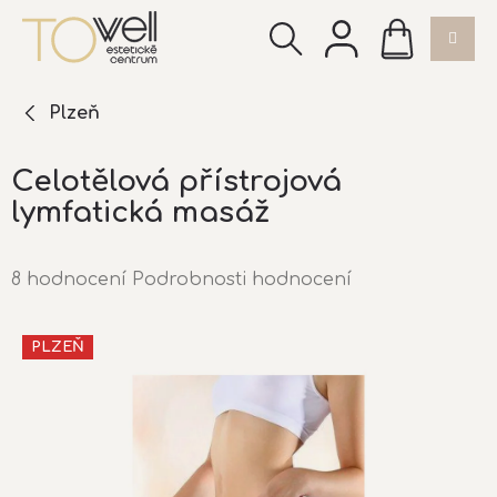
Přejít
NÁKUPNÍ
na
KOŠÍK
obsah
Plzeň
Celotělová přístrojová
lymfatická masáž
Průměrné
8 hodnocení
Podrobnosti hodnocení
hodnocení
produktu
PLZEŇ
je
5,0
z
5
hvězdiček.