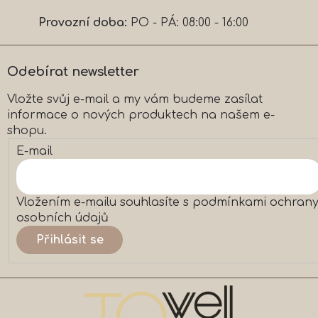
p
a
Provozní doba:
PO - PÁ: 08:00 - 16:00
t
í
Odebírat newsletter
Vložte svůj e-mail a my vám budeme zasílat
informace o nových produktech na našem e-
shopu.
E-mail
Vložením e-mailu souhlasíte s
podmínkami ochran
osobních údajů
Přihlásit se