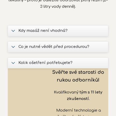
tekutiny – proto je důležité dodržovat pitný režim (2–
3 litry vody denně).
Kdy masáž není vhodná?
Co je nutné vědět před procedurou?
Kolik ošetření potřebujete?
Svěřte své starosti do
rukou odborníků!
Kvalifikovaný
tým s 11 lety
zkušeností.
Moderní technologie a