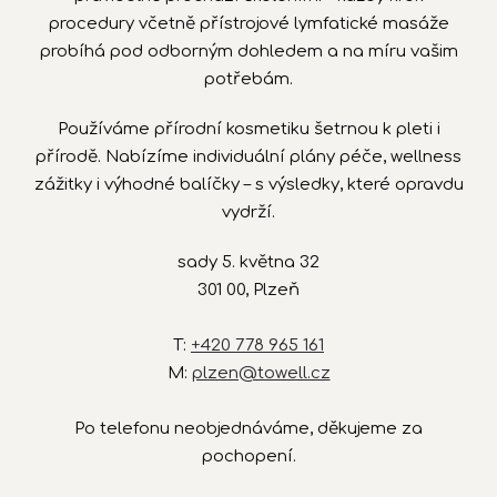
procedury včetně přístrojové lymfatické masáže
probíhá pod odborným dohledem a na míru vašim
potřebám.
Používáme přírodní kosmetiku šetrnou k pleti i
přírodě. Nabízíme individuální plány péče, wellness
zážitky i výhodné balíčky – s výsledky, které opravdu
vydrží.
sady 5. května 32
301 00, Plzeň
T:
+420 778 965 161
M:
plzen@towell.cz
Po telefonu neobjednáváme, děkujeme za
pochopení.