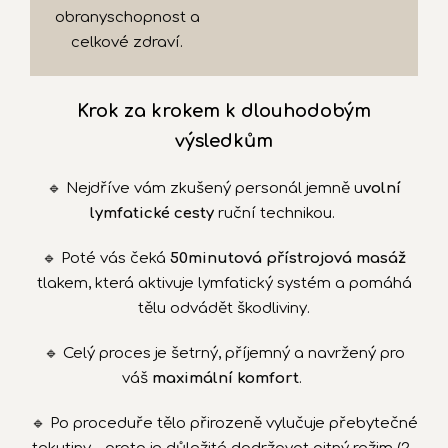
obranyschopnost a
celkové zdraví.
Krok za krokem k dlouhodobým
výsledkům
🔹 Nejdříve vám zkušený personál jemně u
volní
lymfatické cesty
ruční technikou.
🔹 Poté vás čeká
50minutová přístrojová masáž
tlakem, která aktivuje lymfatický systém a pomáhá
tělu odvádět škodliviny.
🔹 Celý proces je šetrný, příjemný a navržený pro
váš
maximální komfort
.
🔹 Po proceduře tělo přirozeně vylučuje přebytečné