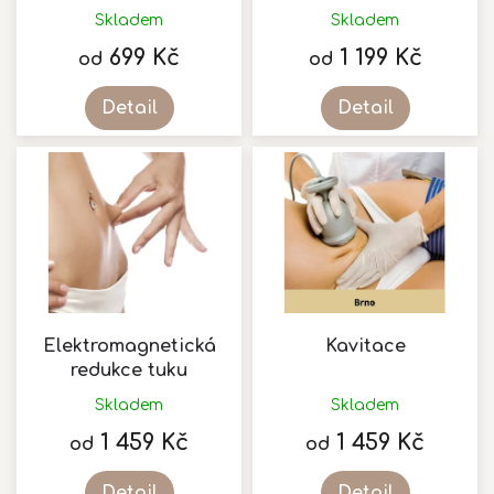
k
stimulace svalu
Skladem
Skladem
Průměrné
t
hodnocení
699 Kč
1 199 Kč
ů
od
od
produktu
je
Detail
Detail
5,0
z
5
hvězdiček.
Elektromagnetická
Kavitace
redukce tuku
Skladem
Skladem
1 459 Kč
1 459 Kč
od
od
Detail
Detail