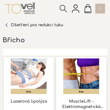
Přejít
NÁKUPNÍ
na
KOŠÍK
obsah
Ošetření pro redukci tuku
Břicho
V
ý
p
i
s
p
r
o
d
Laserová lipolýza
MuscleLift -
u
Elektromagnetická