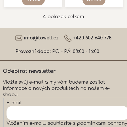
4
položek celkem
O
v
l
Z
á
á
info
@
towell.cz
+420 602 640 778
d
p
a
a
c
Provozní doba:
PO - PÁ: 08:00 - 16:00
t
í
í
p
r
Odebírat newsletter
v
k
Vložte svůj e-mail a my vám budeme zasílat
y
informace o nových produktech na našem e-
v
ý
shopu.
p
E-mail
i
s
u
Vložením e-mailu souhlasíte s
podmínkami ochran