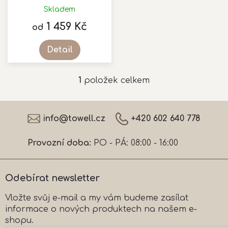
k
Skladem
t
1 459 Kč
ů
od
Detail
1
položek celkem
O
v
l
Z
á
á
info
@
towell.cz
+420 602 640 778
d
p
a
a
c
Provozní doba:
PO - PÁ: 08:00 - 16:00
t
í
í
p
r
Odebírat newsletter
v
k
Vložte svůj e-mail a my vám budeme zasílat
y
informace o nových produktech na našem e-
v
ý
shopu.