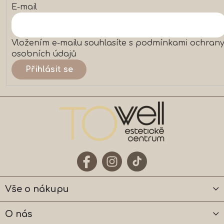
p
E-mail
i
s
u
Vložením e-mailu souhlasíte s
podmínkami ochran
osobních údajů
Přihlásit se
Vše o nákupu
O nás