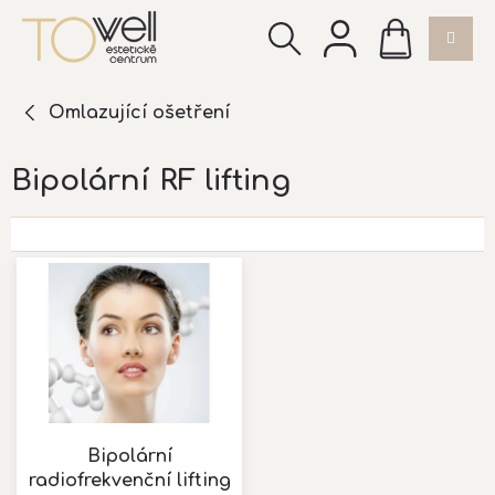
Přejít
NÁKUPNÍ
na
KOŠÍK
obsah
Omlazující ošetření
Bipolární RF lifting
V
ý
p
i
s
p
r
o
d
Bipolární
u
radiofrekvenční lifting