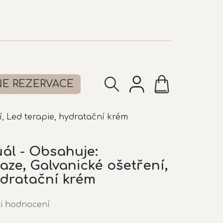
NÁKUPNÍ
NE REZERVACE
KOŠÍK
, Led terapie, hydratační krém
uál - Obsahuje:
ze, Galvanické ošetření,
ydratační krém
i hodnocení