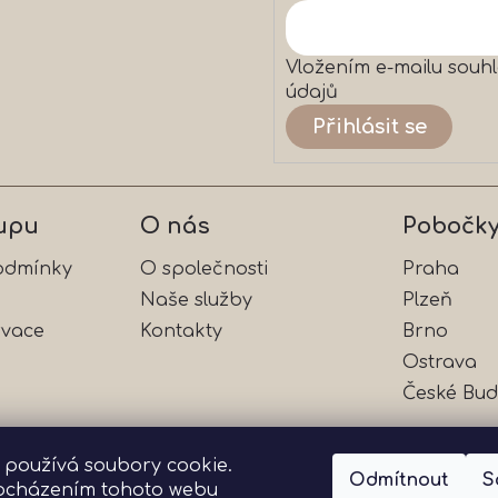
Vložením e-mailu souhl
údajů
Přihlásit se
upu
O nás
Pobočk
odmínky
O společnosti
Praha
Naše služby
Plzeň
rvace
Kontakty
Brno
Ostrava
České Bud
 používá soubory cookie.
Odmítnout
S
ocházením tohoto webu