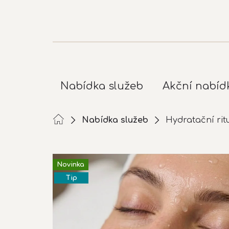
Přejít
na
obsah
Nabídka služeb
Akční nabíd
Nabídka služeb
Hydratační rit
Novinka
Tip