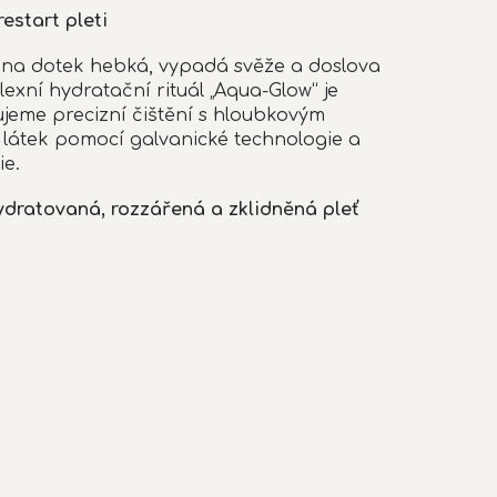
estart pleti
je na dotek hebká, vypadá svěže a doslova
xní hydratační rituál „Aqua-Glow“ je
jeme precizní čištění s hloubkovým
látek pomocí galvanické technologie a
ie.
ydratovaná, rozzářená a zklidněná pleť