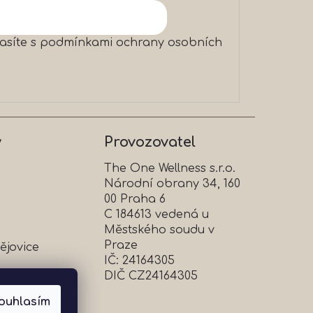
asíte s
podmínkami ochrany osobních
y
Provozovatel
The One Wellness s.r.o.
Národní obrany 34, 160
00 Praha 6
C 184613 vedená u
Městského soudu v
Praze
ějovice
IČ: 24164305
DIČ CZ24164305
ouhlasím