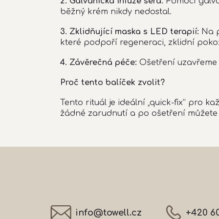
2. Galvanická infuze séra:
Pomocí galva
běžný krém nikdy nedostal.
3. Zklidňující maska s LED terapií:
Na p
které podpoří regeneraci, zklidní pok
4. Závěrečná péče:
Ošetření uzavřeme a
Proč tento balíček zvolit?
Tento rituál je ideální „quick-fix“ pro
žádné zarudnutí a po ošetření můžete j
Z
á
p
a
t
í
info
@
towell.cz
+420 6