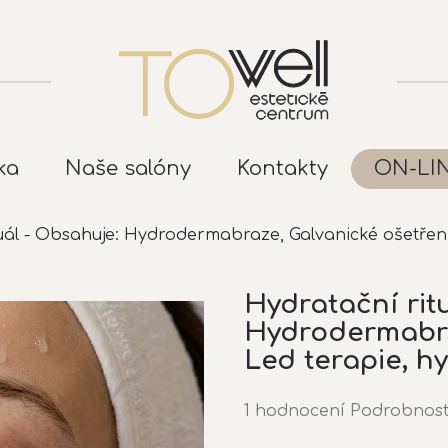
ka
Naše salóny
Kontakty
ON-LI
uál - Obsahuje: Hydrodermabraze, Galvanické ošetření
Hydratační rit
Hydrodermabra
Led terapie, h
Průměrné
1 hodnocení
Podrobnost
hodnocení