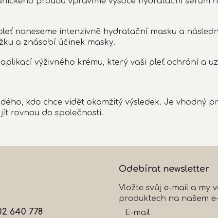
nického proudu vpravíme vysoce hydratační sérum hlu
leť naneseme intenzivně hydratační masku a následně
ožku a znásobí účinek masky.
plikací výživného krému, který vaši pleť ochrání a u
 každého, kdo chce vidět okamžitý výsledek. Je vhodný 
ít rovnou do společnosti.
Odebírat newsletter
Vložte svůj e-mail a my
produktech na našem e
02 640 778
E-mail