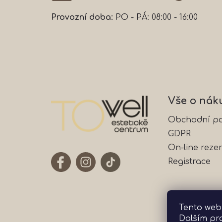
Provozní doba:
PO - PÁ: 08:00 - 16:00
Vše o nák
Obchodní p
GDPR
On-line reze
Registrace
Tento web
Dalším pr