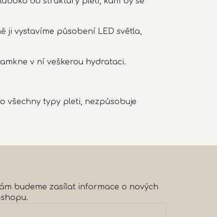
boko do struktury pleti, kam by se
 ji vystavíme působení LED světla,
zamkne v ní veškerou hydrataci.
pro všechny typy pleti, nezpůsobuje
 vám budeme zasílat informace o nových
-shopu.