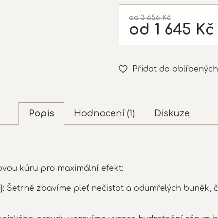
od 3 656 Kč
od
1 645 Kč
Měrná
cena:
Přidat do oblíbených
Popis
Hodnocení (1)
Diskuze
okovou kúru pro maximální efekt:
):
Šetrně zbavíme pleť nečistot a odumřelých buněk, č