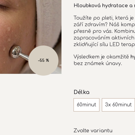
produktu
Hloubková hydratace a r
je
5,0
Toužíte po pleti, která 
z
září zdravím? Náš komple
5
přesně pro vás. Kombinu
hvězdiček.
zapracováním aktivních 
zklidňující sílu LED terap
Výsledkem je okamžitě
h
–55 %
bez známek únavy.
Délka
60minut
3x 60minut
Zvolte variantu